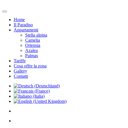
Home
Il Paradiso
Appartamenti
Stella alpina
Camelia
Ortensia
Azalea
Palmas
Tariffe
Cosa offre la zona
Gallery
Contatti